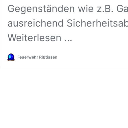
Gegenständen wie z.B. Ga
ausreichend Sicherheits
from
Weiterlesen …
Tipps
zum
Grillen
Feuerwehr Rißtissen