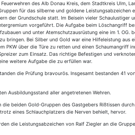
Feuerwehren des Alb Donau Kreis, dem Stadtkreis Ulm, Lan
ruppen für das silberne und goldene Leistungsabzeichen ei
rn der Grundschule statt. Im Beisein vieler Schaulustiger u
tergremium vorgeführt. Die Aufgabe beim Löschangriff be
fzubauen und unter Atemschutzausrüstung eine im 1. OG. be
 zu bringen. Bei Silber und Gold war eine Hilfeleistung aus
em PKW über die Türe zu retten und einen Schaumangriff in
Spreizer zum Einsatz. Das richtige Befestigen und verkno
ine weitere Aufgabe die zu erfüllen war.
tanden die Prüfung bravourös. Insgesamt bestanden 41 von
uten Ausbildungsstand aller angetretenen Wehren.
 die beiden Gold-Gruppen des Gastgebers Rißtissen durch d
trotz eines Schlauchplatzers die Nerven behielt, hervor.
rden die Leistungsabzeichen von Ralf Ziegler an die Grupp