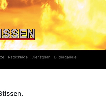
tze
Ratschläge
Dienstplan
Bildergalerie
tissen.