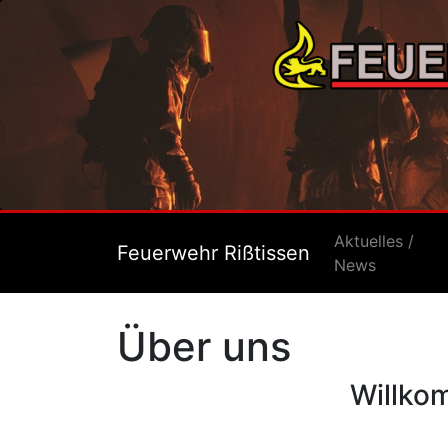
Aktuelles /
Feuerwehr Rißtissen
News
Über uns
Willko