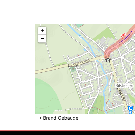
+
−
Beitragsnavigation
Brand Gebäude