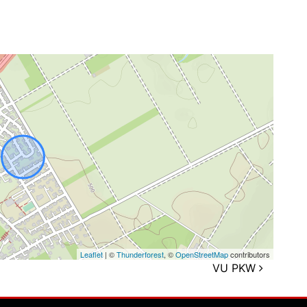
Leaflet
| ©
Thunderforest
, ©
OpenStreetMap
contributors
VU PKW