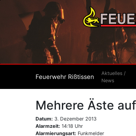
Aktuelles /
Feuerwehr Rißtissen
News
Mehrere Äste au
Datum:
3. Dezember 2013
Alarmzeit:
14:18 Uhr
Alarmierungsart:
Funkmelder