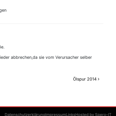
ngen
ße.
ieder abbrechen,da sie vom Verursacher selber
Ölspur 2014
Datenschutzerklärung
Impressum
Links
Hosted by Spero-IT