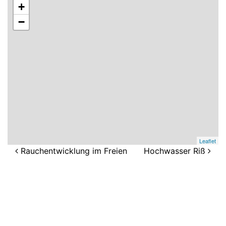
+
−
Leaflet
Beitragsnavigation
Rauchentwicklung im Freien
Hochwasser Riß