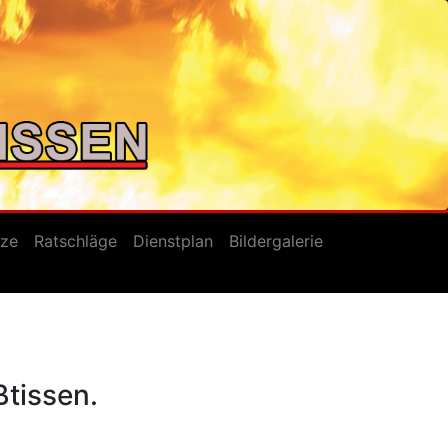
tze
Ratschläge
Dienstplan
Bildergalerie
tissen.