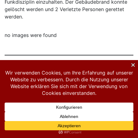
Funkdisziplin einzuhalten. Der Gebäudebrand konnte
gelöscht werden und 2 Verletzte Personen gerettet
werden.
no images were found
no images were found
Datenschutzerklärung
Impressum
Links
Hosted by Spero-IT
Mit Stolz präsentiert von WordPress
|
Theme: Feuerwehr Rißtissen
von
understrap.com
.(Version: 0.0.1)