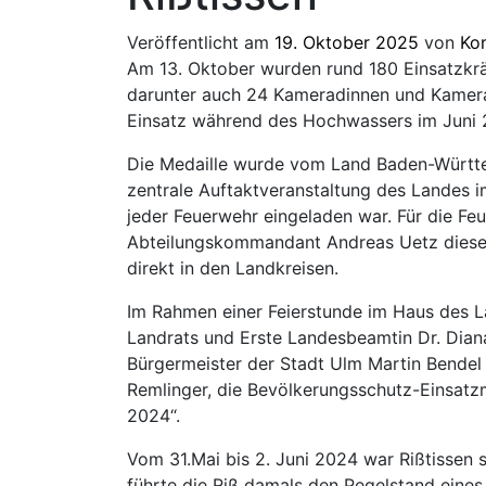
Veröffentlicht am
19. Oktober 2025
von
Ko
Am 13. Oktober wurden rund 180 Einsatzkr
darunter auch 24 Kameradinnen und Kamerad
Einsatz während des Hochwassers im Juni 
Die Medaille wurde vom Land Baden-Württemb
zentrale Auftaktveranstaltung des Landes im
jeder Feuerwehr eingeladen war. Für die Feu
Abteilungskommandant Andreas Uetz diese 
direkt in den Landkreisen.
Im Rahmen einer Feierstunde im Haus des Lan
Landrats und Erste Landesbeamtin Dr. Dia
Bürgermeister der Stadt Ulm Martin Bendel
Remlinger, die Bevölkerungsschutz-Einsat
2024“.
Vom 31.Mai bis 2. Juni 2024 war Rißtissen
führte die Riß damals den Pegelstand eine