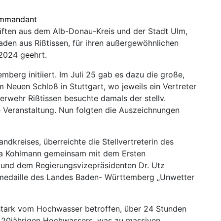
mmandant
äften aus dem Alb-Donau-Kreis und der Stadt Ulm,
en aus Rißtissen, für ihren außergewöhnlichen
2024 geehrt.
erg initiiert. Im Juli 25 gab es dazu die große,
 Neuen Schloß in Stuttgart, wo jeweils ein Vertreter
erwehr Rißtissen besuchte damals der stellv.
Veranstaltung. Nun folgten die Auszeichnungen
dkreises, überreichte die Stellvertreterin des
na Kohlmann gemeinsam mit dem Ersten
 und dem Regierungsvizepräsidenten Dr. Utz
zmedaille des Landes Baden- Württemberg „Unwetter
 stark vom Hochwasser betroffen, über 24 Stunden
s 20jährigen Hochwassers, was zu massiven